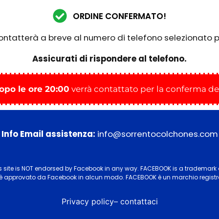
ORDINE CONFERMATO!
contatterà a breve al numero di telefono selezionato 
Assicurati di rispondere al telefono.
opo le ore 20:00
verrà contattato per la conferma del
Info Email assistenza:
info@sorrentocolchones.com
his site is NOT endorsed by Facebook in any way. FACEBOOK is a
trademark o
N è approvato da Facebook in alcun modo. FACEBOOK è
un marchio registr
Privacy policy
–
contattaci