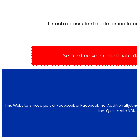
Il nostro consulente telefonico la 
Se l’ordine verrà effettuato
d
This Website is not a part of Facebook or Facebook Inc.
Additionally, t
Inc. Questo sito NO