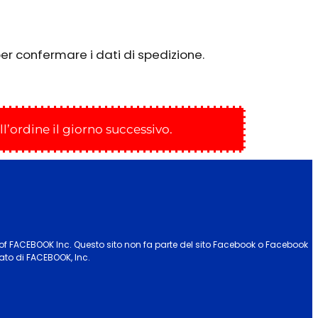
per confermare i dati di spedizione.
l’ordine il giorno successivo.
f FACEBOOK Inc. Questo sito non fa parte del sito Facebook o
Facebook
ato di FACEBOOK, Inc.